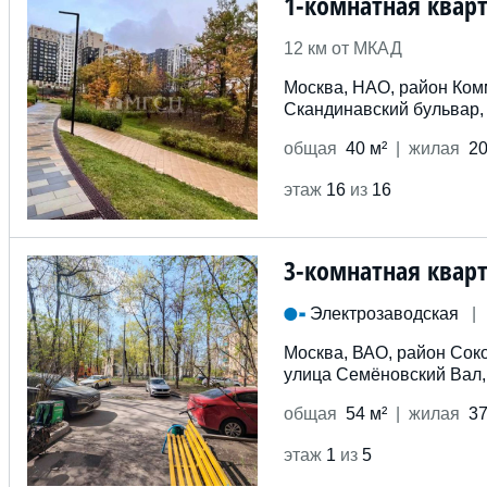
1-комнатная квар
12 км от МКАД
Москва, НАО, район Ком
Скандинавский бульвар,
общ
ая
40 м²
жил
ая
20
этаж
16
из
16
3-комнатная квар
Электрозаводская
|
Москва, ВАО, район Сок
улица Семёновский Вал,
общ
ая
54 м²
жил
ая
37
этаж
1
из
5