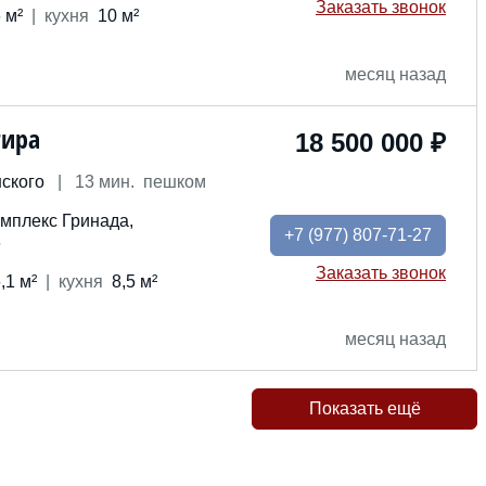
Заказать звонок
 м²
кух
ня
10 м²
месяц назад
тира
18 500 000 ₽
ского
|
13 мин. пешком
мплекс Гринада,
+7
(977) 807-71-27
6
Заказать звонок
,1 м²
кух
ня
8,5 м²
месяц назад
Показать ещё