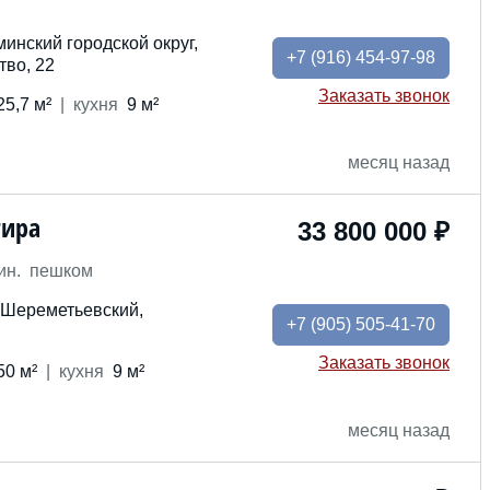
инский городской округ,
+7
(916) 454-97-98
тво, 22
Заказать звонок
25,7 м²
кух
ня
9 м²
месяц назад
тира
33 800 000 ₽
ин. пешком
 Шереметьевский,
+7
(905) 505-41-70
Заказать звонок
50 м²
кух
ня
9 м²
месяц назад