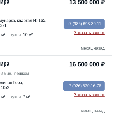
тира
13 500 000 ₽
мунарка, квартал № 165,
+7
(985) 693-39-11
 3к1
Заказать звонок
 м²
кух
ня
10 м²
месяц назад
тира
16 500 000 ₽
8 мин. пешком
олиная Гора,
+7
(926) 520-16-78
 10к2
Заказать звонок
 м²
кух
ня
7 м²
месяц назад