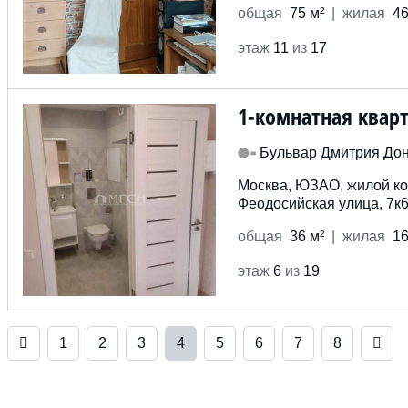
общ
ая
75 м²
жил
ая
46
этаж
11
из
17
1-комнатная квар
Бульвар Дмитрия Дон
Москва, ЮЗАО, жилой ко
Феодосийская улица, 7к
общ
ая
36 м²
жил
ая
16
этаж
6
из
19
1
2
3
4
5
6
7
8