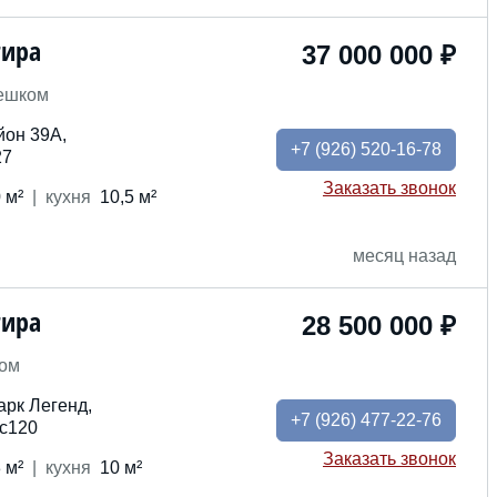
тира
37 000 000 ₽
пешком
он 39А,
+7
(926) 520-16-78
27
Заказать звонок
 м²
кух
ня
10,5 м²
месяц назад
тира
28 500 000 ₽
ком
арк Легенд,
+7
(926) 477-22-76
3с120
Заказать звонок
 м²
кух
ня
10 м²