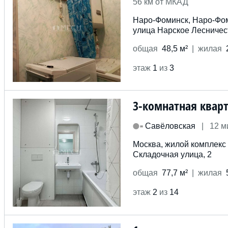
56 км от МКАД
Наро-Фоминск, Наро-Фом
улица Нарское Лесничес
общ
ая
48,5 м²
жил
ая
этаж
1
из
3
3-комнатная квар
Савёловская
|
12 м
Москва, жилой комплекс
Складочная улица, 2
общ
ая
77,7 м²
жил
ая
этаж
2
из
14