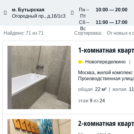
м. Бутырская
Пн –
10:00 — 20:00
Огородный пр., д.16/1с3
Пт
Сб –
11:00 — 17:00
Вс
Найдено: 71
из 71
Сортировка
:
От новых к
1-комнатная квар
Новопеределкино
|
Москва, жилой комплекс 
Производственная улица
общ
ая
22 м²
жил
ая
11
этаж
9
из
24
2-комнатная квар