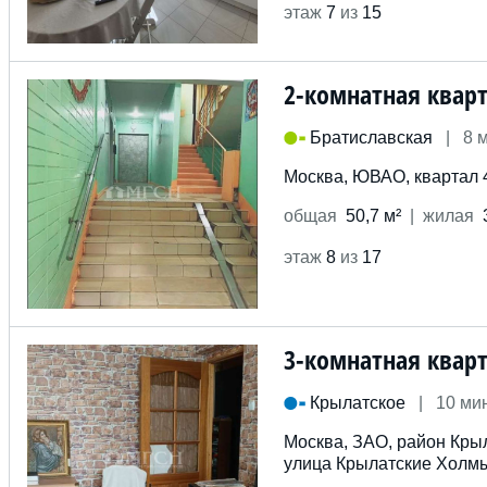
этаж
7
из
15
2-комнатная квар
Братиславская
|
8 
Москва, ЮВАО, квартал 
общ
ая
50,7 м²
жил
ая
этаж
8
из
17
3-комнатная квар
Крылатское
|
10 ми
Москва, ЗАО, район Кры
улица Крылатские Холмы