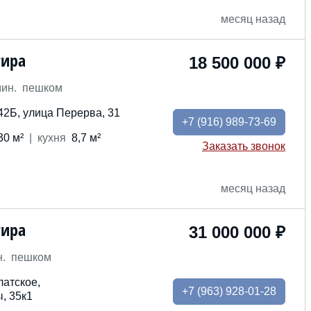
месяц назад
тира
18 500 000 ₽
мин. пешком
42Б, улица Перерва, 31
+7
(916) 989-73-69
30 м²
кух
ня
8,7 м²
Заказать звонок
месяц назад
тира
31 000 000 ₽
н. пешком
латское,
+7
(963) 928-01-28
, 35к1