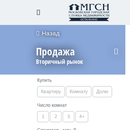
Назад
Продажа
Вторичный рынок
Купить
Квартиру
Комн
ату
Долю
Число комнат
1
2
3
4+