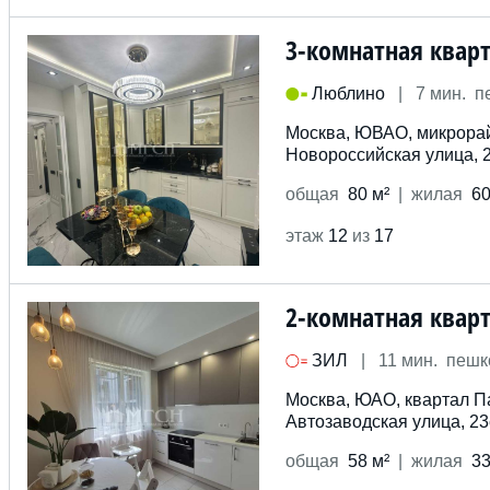
3-комнатная квар
Люблино
|
7 мин. 
Москва, ЮВАО, микрорай
Новороссийская улица, 
общ
ая
80 м²
жил
ая
60
этаж
12
из
17
2-комнатная квар
ЗИЛ
|
11 мин. пеш
Москва, ЮАО, квартал П
Автозаводская улица, 2
общ
ая
58 м²
жил
ая
33