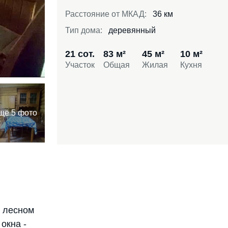
Расстояние от МКАД:
36 км
Тип дома:
деревянный
21 сот.
83 м²
45 м²
10 м²
Участок
Общая
Жилая
Кухня
щё 5 фото
а лесном
окна -