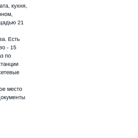
та, кухня,
оном,
ощадью 21
ва. Есть
о - 15
аз по
станции
сетевые
ое место
 документы