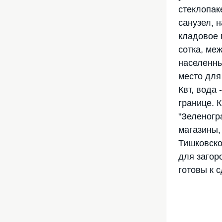
стеклопак
санузел, 
кладовое 
сотка, ме
населенны
место для
Квт, вода 
границе. 
"Зеленогр
магазины, 
Тишковско
для загор
готовы к 