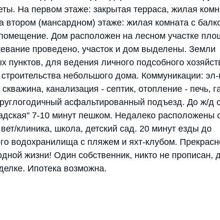
еты. На первом этаже: закрытая терраса, жилая комна
на втором (мансардном) этаже: жилая комната с балк
помещение. Дом расположен на лесном участке пл
жевание проведено, участок и дом выделены. Земли
х пунктов, для ведения личного подсобного хозяйст
 строительства небольшого дома. Коммуникации: эл-в
- скважина, канализация - септик, отопление - печь, г
Круглогодичный асфальтированный подъезд. До ж/д 
адская" 7-10 минут пешком. Недалеко расположены 
вет/клиника, школа, детский сад. 20 минут езды до
го водохранилища с пляжем и яхт-клубом. Прекрасн
одной жизни! Один собственник, никто не прописан,
сделке. Ипотека возможна.